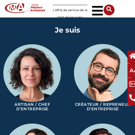
Panneau de gestion des cookies
L’offre de service de la
CMA Normandie
Je suis
A
ARTISAN / CHEF
CRÉATEUR / REPRENEUR
D’ENTREPRISE
D’ENTREPRISE