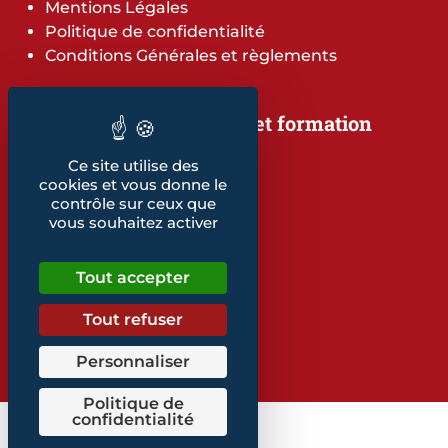
Mentions Légales
Politique de confidentialité
Conditions Générales et règlements
Notre offre de services et formation
Notre offre de services
Ce site utilise des
Notre offre de formation
cookies et vous donne le
Notre dépliant formation
contrôle sur ceux que
Les indicateurs
vous souhaitez activer
Nos publications
Tout accepter
Retrouvez également...
Tout refuser
Notre glossaire
Personnaliser
Politique de
confidentialité