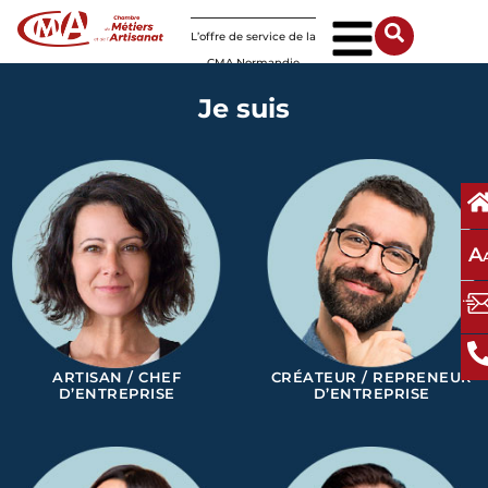
Panneau de gestion des cookies
L’offre de service de la
CMA Normandie
Je suis
A
ARTISAN / CHEF
CRÉATEUR / REPRENEUR
D’ENTREPRISE
D’ENTREPRISE