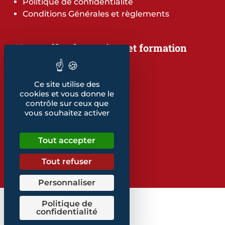
Politique de confidentialité
Conditions Générales et règlements
Notre offre de services et formation
Notre offre de services
Notre offre de formation
Notre dépliant formation
Ce site utilise des
cookies et vous donne le
Les indicateurs
contrôle sur ceux que
Nos publications
vous souhaitez activer
Retrouvez également...
Tout accepter
Notre glossaire
Tout refuser
Personnaliser
Politique de
confidentialité