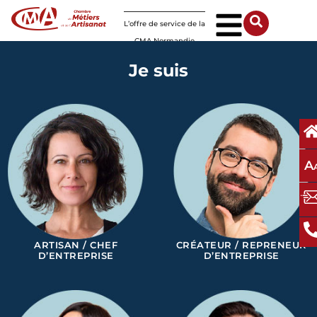
Panneau de gestion des cookies
L’offre de service de la
CMA Normandie
Je suis
A
ARTISAN / CHEF
CRÉATEUR / REPRENEUR
D’ENTREPRISE
D’ENTREPRISE