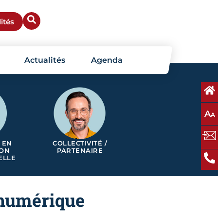
ités
Actualités
Agenda
A
A
 EN
COLLECTIVITÉ /
ION
PARTENAIRE
ELLE
t numérique