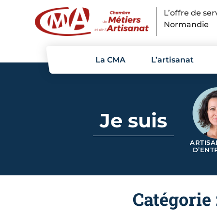
Panneau de gestion des cookies
L’offre de se
Normandie
La CMA
L’artisanat
Je suis
ARTISA
D’ENT
Catégorie 