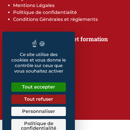
Mentions Légales
Politique de confidentialité
Conditions Générales et règlements
Notre offre de services et formation
Notre offre de services
Notre offre de formation
Ce site utilise des
Notre dépliant formation
cookies et vous donne le
contrôle sur ceux que
Les indicateurs
vous souhaitez activer
Nos publications
Tout accepter
Retrouvez également...
Notre glossaire
Tout refuser
Personnaliser
Politique de
confidentialité