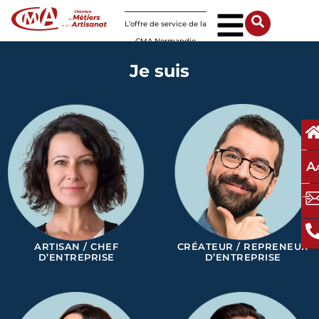
Panneau de gestion des cookies
L’offre de service de la
CMA Normandie
Je suis
A
ARTISAN / CHEF
CRÉATEUR / REPRENEUR
D’ENTREPRISE
D’ENTREPRISE