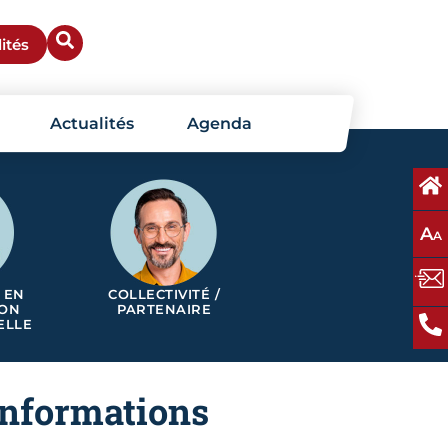
ités
Actualités
Agenda
A
A
 EN
COLLECTIVITÉ /
ION
PARTENAIRE
ELLE
’informations