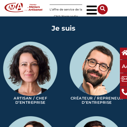
Panneau de gestion des cookies
L’offre de service de la
CMA Normandie
Je suis
A
ARTISAN / CHEF
CRÉATEUR / REPRENEUR
D’ENTREPRISE
D’ENTREPRISE