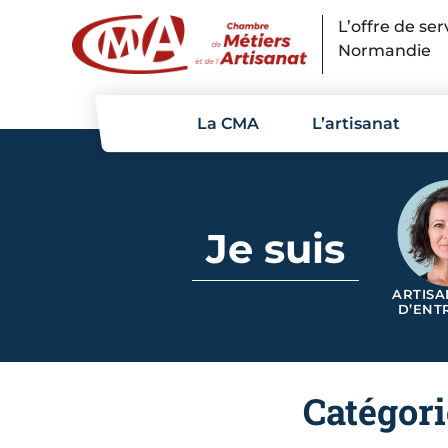
Panneau de gestion des cookies
L’offre de se
Normandie
La CMA
L’artisanat
Je suis
ARTISA
D’ENT
Catégor