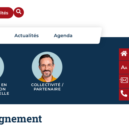
ités
Actualités
Agenda
A
A
 EN
COLLECTIVITÉ /
ION
PARTENAIRE
ELLE
agnement