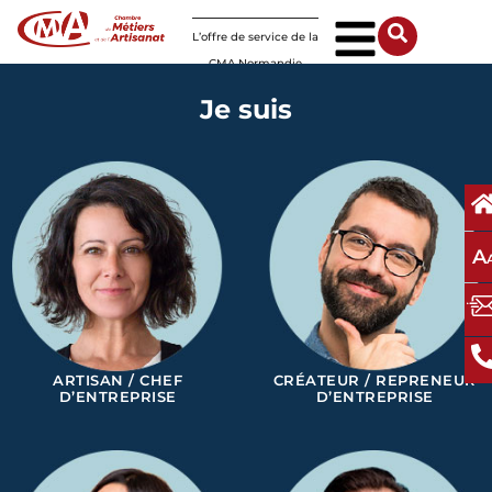
Panneau de gestion des cookies
L’offre de service de la
CMA Normandie
Je suis
A
ARTISAN / CHEF
CRÉATEUR / REPRENEUR
D’ENTREPRISE
D’ENTREPRISE