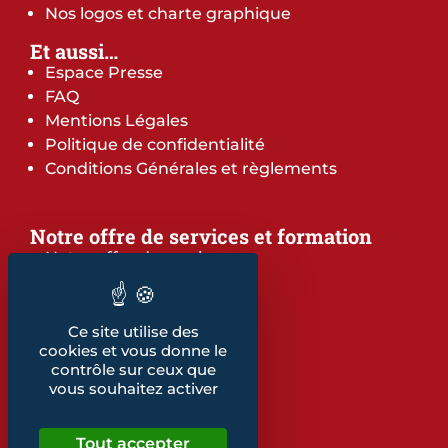
Nos logos et charte graphique
Et aussi…
Espace Presse
FAQ
Mentions Légales
Politique de confidentialité
Conditions Générales et règlements
Notre offre de services et formation
Notre offre de services
Notre offre de formation
Notre dépliant formation
Les indicateurs
Ce site utilise des
cookies et vous donne le
Nos publications
contrôle sur ceux que
vous souhaitez activer
Retrouvez également...
Notre glossaire
Tout accepter