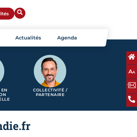
ités
Actualités
Agenda
A
A
 EN
COLLECTIVITÉ /
ION
PARTENAIRE
ELLE
die.fr