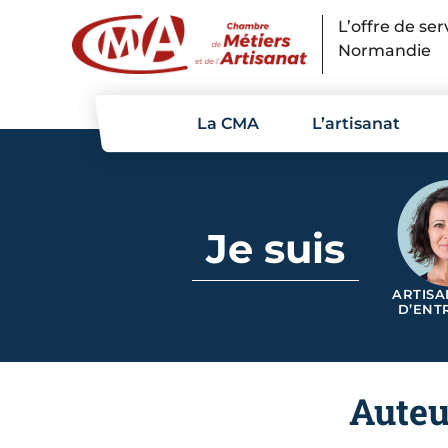
Panneau de gestion des cookies
L’offre de se
Normandie
La CMA
L’artisanat
Je suis
ARTISA
D’ENT
Auteu