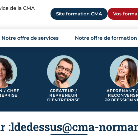
rvice de la CMA
Site formation CMA
Vos formal
Notre offre de services
Notre offre de formation
N / CHEF
CRÉATEUR /
APPRENANT /
REPRISE
REPRENEUR
RECONVERS
D’ENTREPRISE
PROFESSIONN
r :
ldedessus@cma-norman