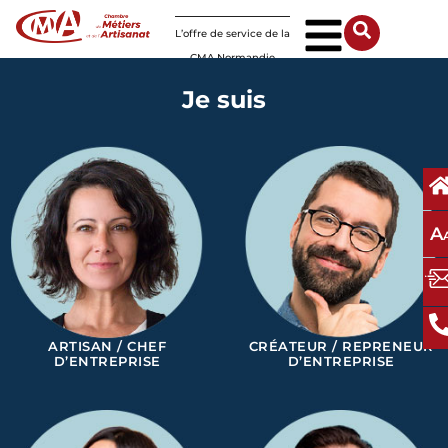
Panneau de gestion des cookies
L’offre de service de la
CMA Normandie
Je suis
A
ARTISAN / CHEF
CRÉATEUR / REPRENEUR
D’ENTREPRISE
D’ENTREPRISE