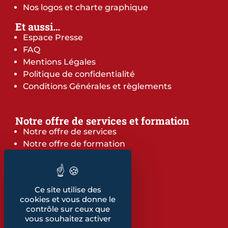
Nos logos et charte graphique
Et aussi…
Espace Presse
FAQ
Mentions Légales
Politique de confidentialité
Conditions Générales et règlements
Notre offre de services et formation
Notre offre de services
Notre offre de formation
Notre dépliant formation
Les indicateurs
Nos publications
Ce site utilise des
cookies et vous donne le
Retrouvez également...
contrôle sur ceux que
vous souhaitez activer
Notre glossaire