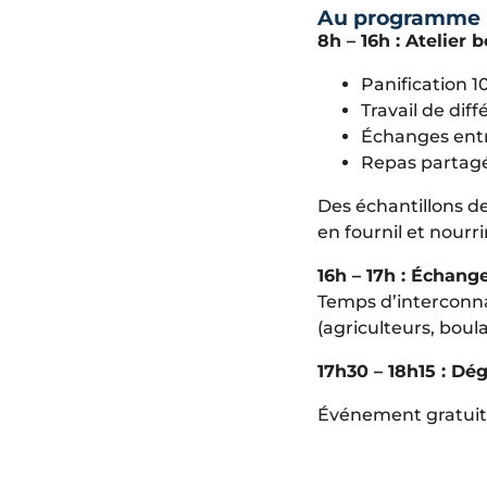
Au programme
8h – 16h : Atelier
Panification 1
Travail de dif
Échanges entr
Repas partag
Des échantillons de
en fournil et nourr
16h – 17h : Échang
Temps d’interconna
(agriculteurs, boul
17h30 – 18h15 : Dé
Événement gratuit –