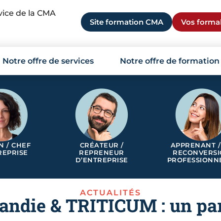
rvice de la CMA
Site formation CMA
Vos formal
Notre offre de services
Notre offre de formation
N / CHEF
CRÉATEUR /
APPRENANT /
REPRISE
REPRENEUR
RECONVERS
D’ENTREPRISE
PROFESSIONN
ACTUALITÉS
die & TRITICUM : un par