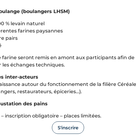
 boulange (boulangers LHSM)
00 % levain naturel
férentes farines paysannes
e pairs
é
 farine seront remis en amont aux participants afin de r
ir les échanges techniques.
es inter-acteurs
issance autour du fonctionnement de la filière Céréales
angers, restaurateurs, épiceries…).
gustation des pains
 inscription obligatoire – places limitées.
S'inscrire