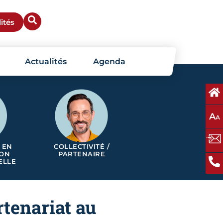
ités
Actualités
Agenda
A
A
 EN
COLLECTIVITÉ /
ION
PARTENAIRE
ELLE
tenariat au