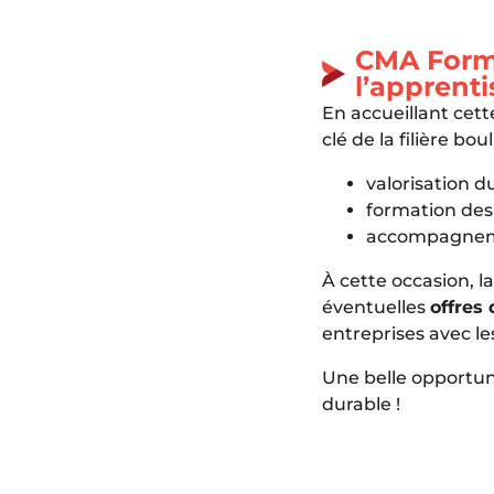
CMA Forma
l’apprent
En accueillant cet
clé de la filière bou
valorisation du
formation des 
accompagnemen
À cette occasion, l
éventuelles
offres
entreprises avec l
Une belle opportuni
durable !