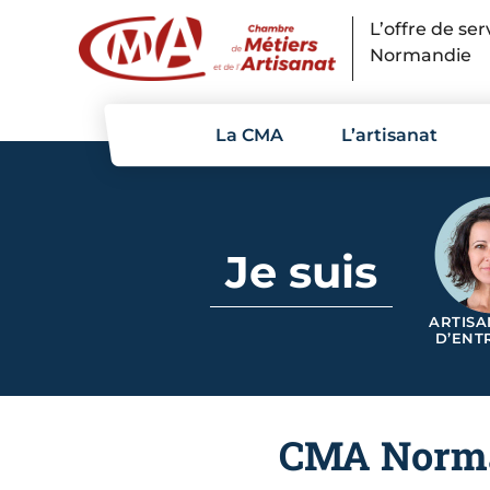
Panneau de gestion des cookies
L’offre de se
Normandie
La CMA
L’artisanat
Je suis
ARTISA
D’ENT
CMA Norman