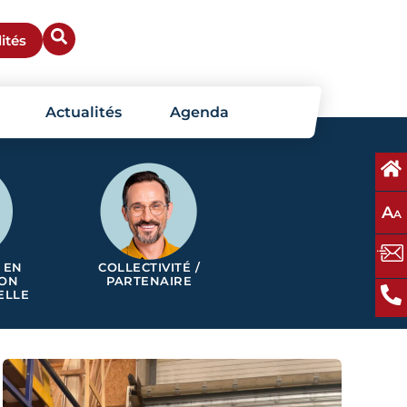
ités
Actualités
Agenda
A
A
 EN
COLLECTIVITÉ /
ION
PARTENAIRE
ELLE