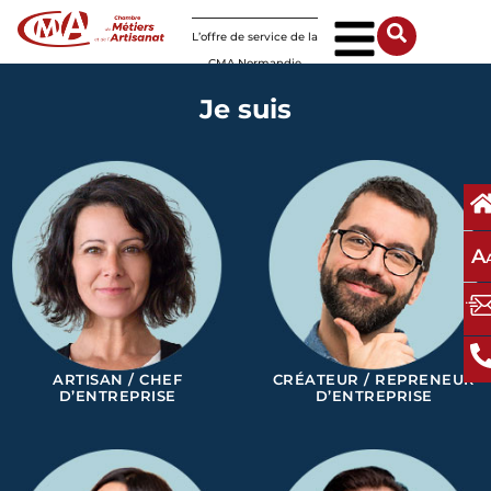
Panneau de gestion des cookies
L’offre de service de la
CMA Normandie
Je suis
A
ARTISAN / CHEF
CRÉATEUR / REPRENEUR
D’ENTREPRISE
D’ENTREPRISE