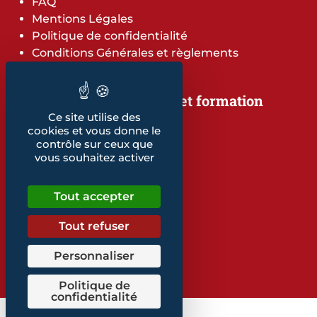
FAQ
Mentions Légales
Politique de confidentialité
Conditions Générales et règlements
Notre offre de services et formation
Notre offre de services
Ce site utilise des
cookies et vous donne le
Notre offre de formation
contrôle sur ceux que
Notre dépliant formation
vous souhaitez activer
Les indicateurs
Nos publications
Tout accepter
Retrouvez également...
Tout refuser
Notre glossaire
Personnaliser
Politique de
confidentialité