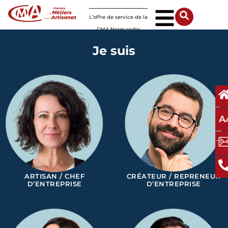
Panneau de gestion des cookies
L’offre de service de la
CMA Normandie
Je suis
A
ARTISAN / CHEF
CRÉATEUR / REPRENEUR
D’ENTREPRISE
D’ENTREPRISE