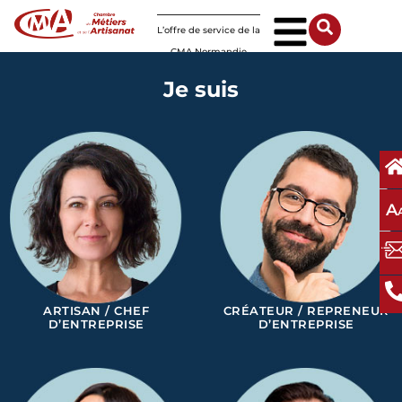
Panneau de gestion des cookies
L’offre de service de la
CMA Normandie
Je suis
A
ARTISAN / CHEF
CRÉATEUR / REPRENEUR
D’ENTREPRISE
D’ENTREPRISE