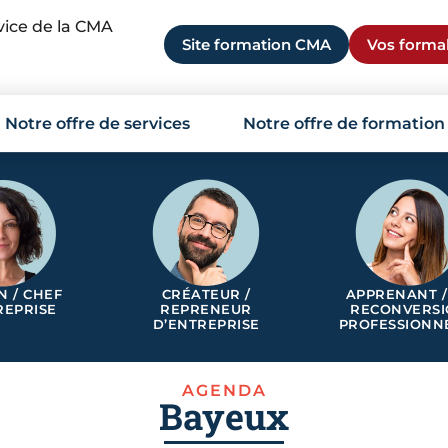
rvice de la CMA
Site formation CMA
Vos formal
Notre offre de services
Notre offre de formation
N / CHEF
CRÉATEUR /
APPRENANT /
REPRISE
REPRENEUR
RECONVERS
D’ENTREPRISE
PROFESSIONN
AGENDA
Bayeux