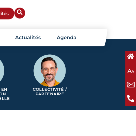
ités
Actualités
Agenda
A
A
 EN
COLLECTIVITÉ /
ION
PARTENAIRE
ELLE