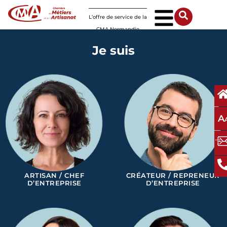
Panneau de gestion des cookies
L’offre de service de la
CMA Normandie
Je suis
A
ARTISAN / CHEF
CRÉATEUR / REPRENEUR
D’ENTREPRISE
D’ENTREPRISE