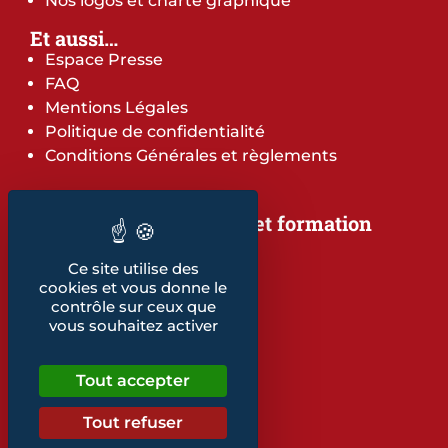
Nos logos et charte graphique
Et aussi…
Espace Presse
FAQ
Mentions Légales
Politique de confidentialité
Conditions Générales et règlements
Notre offre de services et formation
Notre offre de services
Notre offre de formation
Ce site utilise des
cookies et vous donne le
Notre dépliant formation
contrôle sur ceux que
Les indicateurs
vous souhaitez activer
Nos publications
Tout accepter
Retrouvez également...
Notre glossaire
Tout refuser