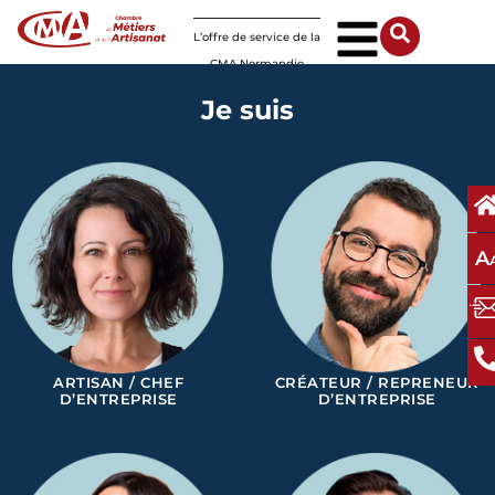
Panneau de gestion des cookies
L’offre de service de la
CMA Normandie
Je suis
A
ARTISAN / CHEF
CRÉATEUR / REPRENEUR
D’ENTREPRISE
D’ENTREPRISE