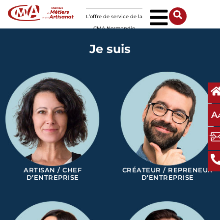
Panneau de gestion des cookies
L’offre de service de la
CMA Normandie
Je suis
A
ARTISAN / CHEF
CRÉATEUR / REPRENEUR
D’ENTREPRISE
D’ENTREPRISE