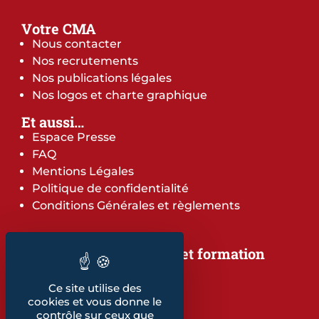
Votre CMA
Nous contacter
Nos recrutements
Nos publications légales
Nos logos et charte graphique
Et aussi…
Espace Presse
FAQ
Mentions Légales
Politique de confidentialité
Conditions Générales et règlements
Notre offre de services et formation
Notre offre de services
Notre offre de formation
Ce site utilise des
cookies et vous donne le
Notre dépliant formation
contrôle sur ceux que