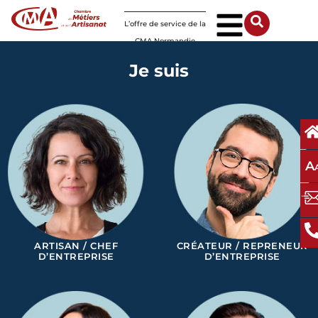
Panneau de gestion des cookies
L’offre de service de la
CMA Normandie
Je suis
A
ARTISAN / CHEF
CRÉATEUR / REPRENEUR
D’ENTREPRISE
D’ENTREPRISE