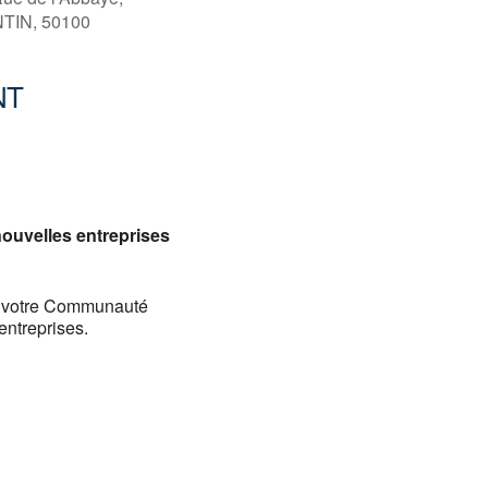
IN, 50100
NT
Office 365
Outlook
ouvelles entreprises
de votre Communauté
entreprises.