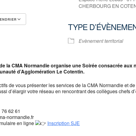
CHERBOURG EN COTENT
ENDRIER
TYPE D’ÉVÈNEME
Calendrier Google
iCalendar
Evènement territorial
de la CMA Normandie organise une Soirée consacrée aux n
unauté d’Agglomération Le Cotentin.
ectifs de vous présenter les services de la CMA Normandie et 
ssi d’élargir votre réseau en rencontrant des collègues chefs d’
3 76 62 61
ma-normandie.fr
rmulaire en ligne
Inscription SJE