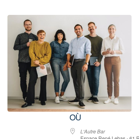
OÙ
L'Autre Bar
Espace René Lebas - 61 R