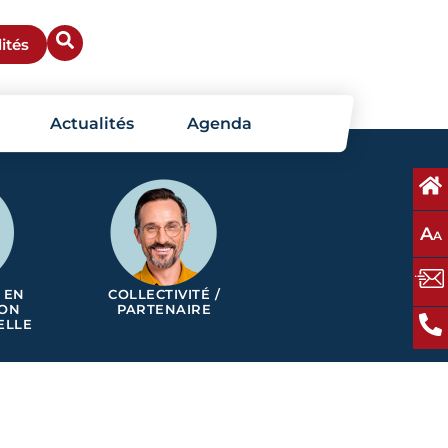
ités
Actualités
Agenda
A
A
 EN
COLLECTIVITÉ /
ION
PARTENAIRE
ELLE