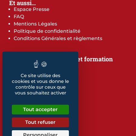
Et aussi…
Espace Presse
FAQ
Mentions Légales
Politique de confidentialité
Conditions Générales et règlements
Notre offre de services et formation
Notre offre de services
Notre offre de formation
Ce site utilise des
Notre dépliant formation
cookies et vous donne le
contrôle sur ceux que
Les indicateurs
vous souhaitez activer
Nos publications
Tout accepter
Retrouvez également...
Notre glossaire
Tout refuser
Personnaliser