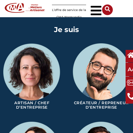
Panneau de gestion des cookies
L’offre de service de la
CMA Normandie
Je suis
A
ARTISAN / CHEF
CRÉATEUR / REPRENEUR
D’ENTREPRISE
D’ENTREPRISE