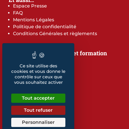
Espace Presse
FAQ
Mentions Légales
Politique de confidentialité
Conditions Générales et règlements
Notre offre de services et formation
Notre offre de services
Ce site utilise des
Notre offre de formation
cookies et vous donne le
Notre dépliant formation
contrôle sur ceux que
Les indicateurs
vous souhaitez activer
Nos publications
Tout accepter
Retrouvez également...
Notre glossaire
Tout refuser
Personnaliser