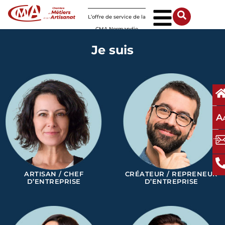
Panneau de gestion des cookies
L’offre de service de la
CMA Normandie
Je suis
A
ARTISAN / CHEF
CRÉATEUR / REPRENEUR
D’ENTREPRISE
D’ENTREPRISE