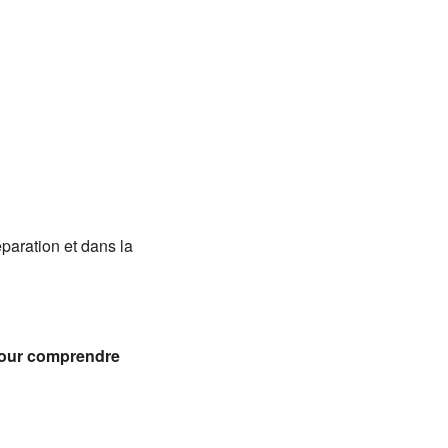
Office 365
Outlook
aration et dans la
pour comprendre