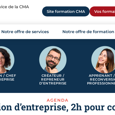
rvice de la CMA
Site formation CMA
Vos formal
Notre offre de services
Notre offre de formation
N / CHEF
CRÉATEUR /
APPRENANT /
REPRISE
REPRENEUR
RECONVERS
D’ENTREPRISE
PROFESSIONN
AGENDA
ion d’entreprise, 2h pour 