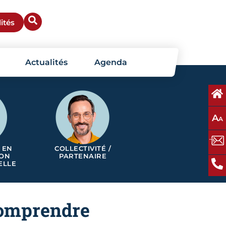
ités
Actualités
Agenda
A
A
 EN
COLLECTIVITÉ /
ION
PARTENAIRE
ELLE
comprendre