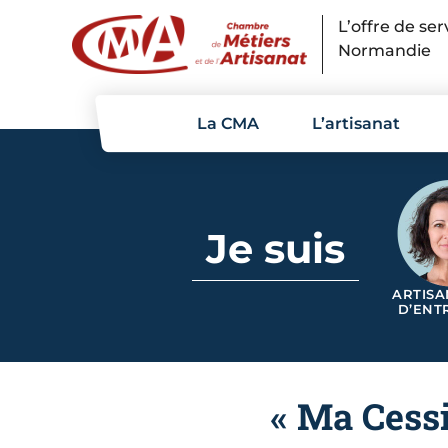
Panneau de gestion des cookies
L’offre de se
Normandie
La CMA
L’artisanat
Je suis
ARTISA
D’ENT
« Ma Cess