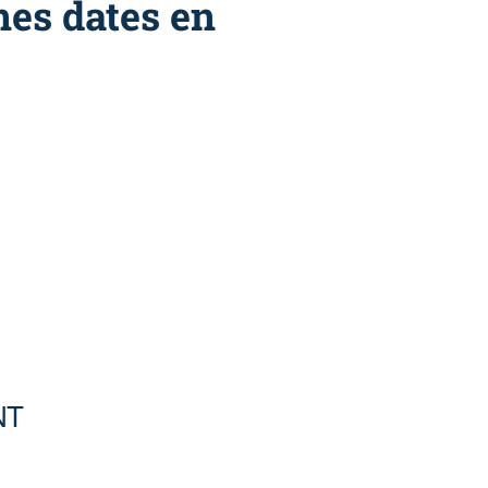
nes dates en
NT