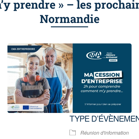
 prendre » – les prochai
Normandie
TYPE D’ÉVÈNEME
5
Réunion d'information