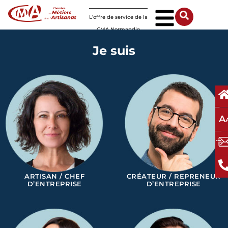
Panneau de gestion des cookies
L’offre de service de la
CMA Normandie
Je suis
A
ARTISAN / CHEF
CRÉATEUR / REPRENEUR
D’ENTREPRISE
D’ENTREPRISE