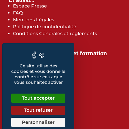
Espace Presse
FAQ
Mentions Légales
Politique de confidentialité
Conditions Générales et règlements
Notre offre de services et formation
Notre offre de services
Ce site utilise des
Notre offre de formation
cookies et vous donne le
Notre dépliant formation
contrôle sur ceux que
Les indicateurs
vous souhaitez activer
Nos publications
Tout accepter
Retrouvez également...
Notre glossaire
Tout refuser
Personnaliser