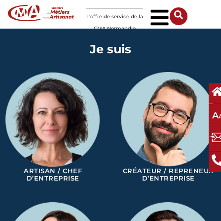
Panneau de gestion des cookies
L’offre de service de la
CMA Normandie
Je suis
A
ARTISAN / CHEF
CRÉATEUR / REPRENEUR
D’ENTREPRISE
D’ENTREPRISE