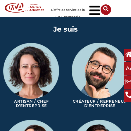
Panneau de gestion des cookies
L’offre de service de la
CMA Normandie
Je suis
A
ARTISAN / CHEF
CRÉATEUR / REPRENEUR
D’ENTREPRISE
D’ENTREPRISE