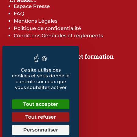
Espace Presse
FAQ
Mentions Légales
Politique de confidentialité
Conditions Générales et règlements
Notre offre de services et formation
Notre offre de services
Ce site utilise des
Notre offre de formation
cookies et vous donne le
Notre dépliant formation
contrôle sur ceux que
Les indicateurs
vous souhaitez activer
Nos publications
Tout accepter
Retrouvez également...
Notre glossaire
Tout refuser
Personnaliser