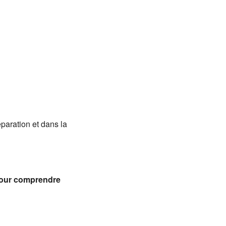
Office 365
Outlook
aration et dans la
pour comprendre