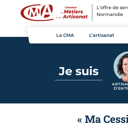
Panneau de gestion des cookies
L’offre de se
Normandie
La CMA
L’artisanat
Je suis
ARTISA
D’ENT
« Ma Cess