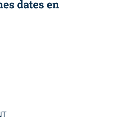
nes dates en
NT