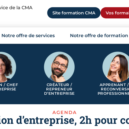
rvice de la CMA
Site formation CMA
Vos formal
Notre offre de services
Notre offre de formation
N / CHEF
CRÉATEUR /
APPRENANT /
REPRISE
REPRENEUR
RECONVERS
D’ENTREPRISE
PROFESSIONN
AGENDA
ion d’entreprise, 2h pour 