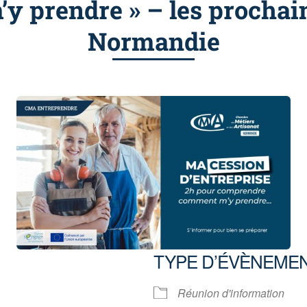
 prendre » – les prochai
Normandie
TYPE D’ÉVÈNEME
Réunion d'information