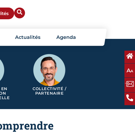
ités
Actualités
Agenda
A
A
 EN
COLLECTIVITÉ /
ION
PARTENAIRE
ELLE
comprendre