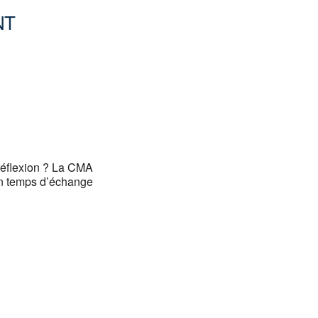
NT
Office 365
Outlook
 réflexion ? La CMA
un temps d’échange