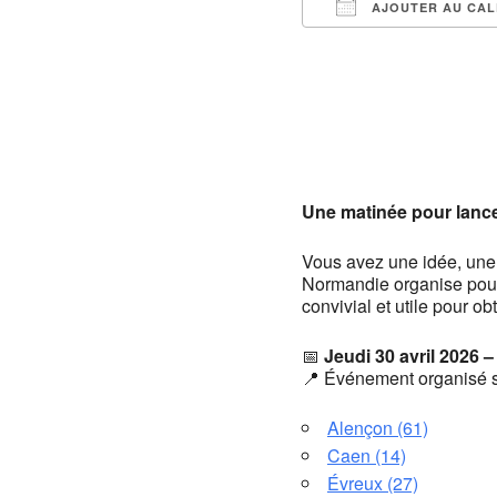
AJOUTER AU CAL
Télécharger ICS
Une matinée pour lance
Vous avez une idée, une 
Normandie organise pour
convivial et utile pour ob
📅
Jeudi 30 avril 2026 
📍 Événement organisé s
Alençon (61)
Caen (14)
Évreux (27)