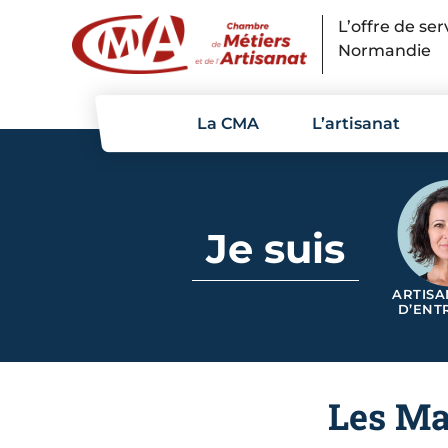
Panneau de gestion des cookies
L’offre de se
Normandie
La CMA
L’artisanat
Je suis
ARTISA
D’ENT
Les Mat