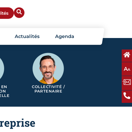
ités
Actualités
Agenda
A
A
 EN
COLLECTIVITÉ /
ION
PARTENAIRE
ELLE
treprise