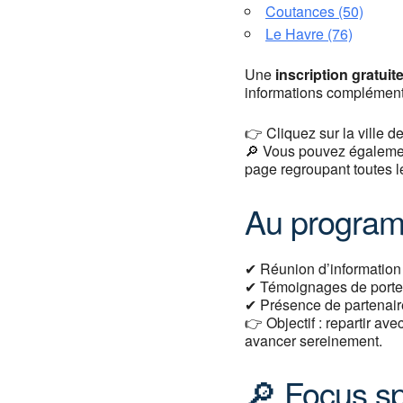
Coutances (50)
Le Havre (76)
Une
inscription gratu
informations complément
👉 Cliquez sur la ville d
🔎 Vous pouvez égaleme
page regroupant toutes l
Au program
✔ Réunion d’information 
✔ Témoignages de porteur
✔ Présence de partenaire
👉 Objectif : repartir av
avancer sereinement.
🔎 Focus sp