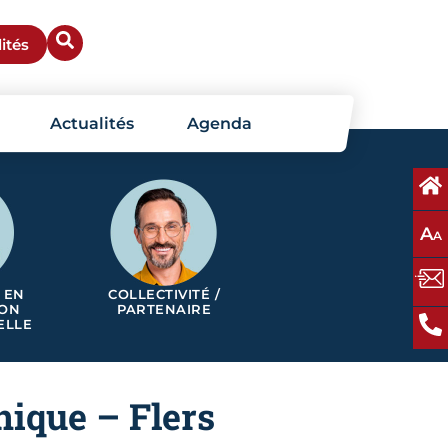
ités
Actualités
Agenda
A
A
 EN
COLLECTIVITÉ /
ION
PARTENAIRE
ELLE
nique – Flers