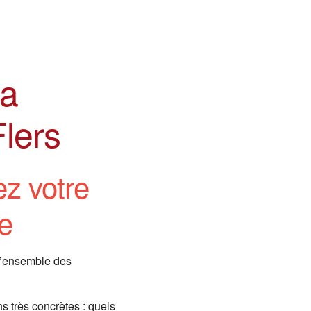
la
Flers
ez votre
e
 l’ensemble des
s très concrètes : quels