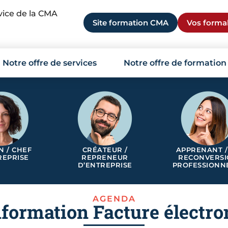
rvice de la CMA
Site formation CMA
Vos formal
Notre offre de services
Notre offre de formation
N / CHEF
CRÉATEUR /
APPRENANT /
REPRISE
REPRENEUR
RECONVERS
D’ENTREPRISE
PROFESSIONN
AGENDA
formation Facture électro