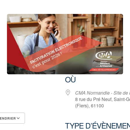
OÙ
CMA Normandie - Site de 
8 rue du Pré Neuf, Saint-
(Flers), 61100
ENDRIER
TYPE D’ÉVÈNEME
Calendrier Google
iCalendar