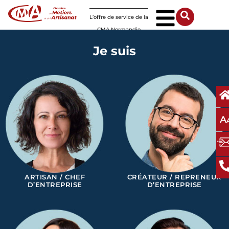
Panneau de gestion des cookies
L’offre de service de la
CMA Normandie
Je suis
A
ARTISAN / CHEF
CRÉATEUR / REPRENEUR
D’ENTREPRISE
D’ENTREPRISE