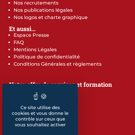
Nos recrutements
Nos publications légales
Nos logos et charte graphique
Et aussi…
Espace Presse
FAQ
Mentions Légales
Politique de confidentialité
Conditions Générales et règlements
Notre offre de services et formation
Notre offre de services
Notre offre de formation
Notre dépliant formation
Ce site utilise des
Les indicateurs
cookies et vous donne le
contrôle sur ceux que
Nos publications
vous souhaitez activer