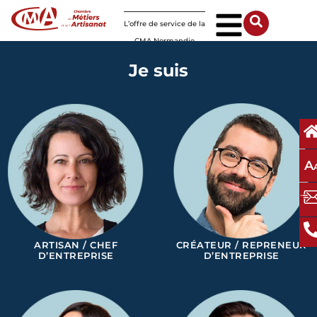
Panneau de gestion des cookies
L’offre de service de la
CMA Normandie
Je suis
A
ARTISAN / CHEF
CRÉATEUR / REPRENEUR
D’ENTREPRISE
D’ENTREPRISE