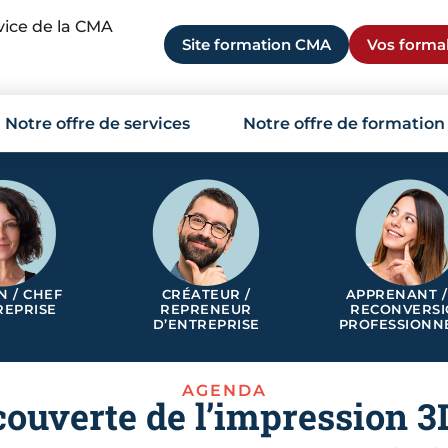
rvice de la CMA
Site formation CMA
Vos formal
Notre offre de services
Notre offre de formation
N / CHEF
CRÉATEUR /
APPRENANT /
REPRISE
REPRENEUR
RECONVERS
D’ENTREPRISE
PROFESSIONN
AGENDA
couverte de l’impression 