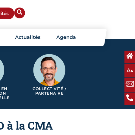
ités
Actualités
Agenda
A
A
 EN
COLLECTIVITÉ /
ION
PARTENAIRE
ELLE
3D à la CMA