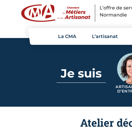
Panneau de gestion des cookies
L’offre de se
Normandie
La CMA
L’artisanat
Je suis
ARTISA
D’ENT
Atelier dé