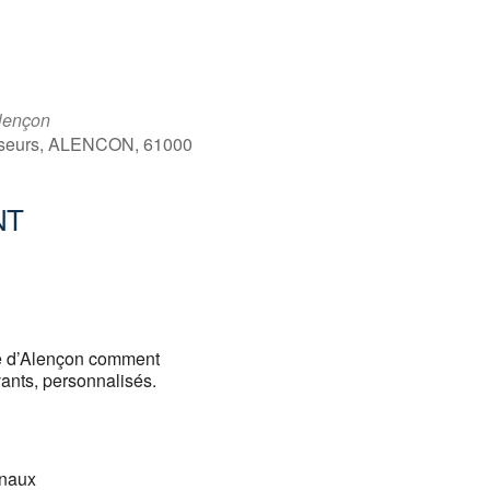
lençon
sseurs, ALENCON, 61000
NT
Office 365
Outlook
te d’Alençon comment
ants, personnalisés.
anaux