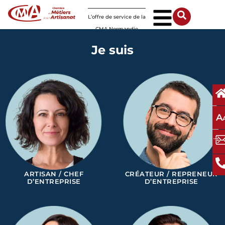
Panneau de gestion des cookies
L’offre de service de la
CMA Normandie
Je suis
A
ARTISAN / CHEF
CRÉATEUR / REPRENEUR
D’ENTREPRISE
D’ENTREPRISE