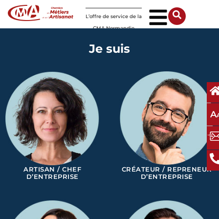
Panneau de gestion des cookies
L’offre de service de la
CMA Normandie
Je suis
A
ARTISAN / CHEF
CRÉATEUR / REPRENEUR
D’ENTREPRISE
D’ENTREPRISE