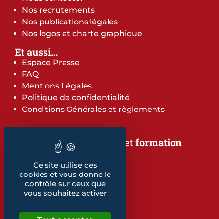
Nos recrutements
Nos publications légales
Nos logos et charte graphique
Et aussi…
Espace Presse
FAQ
Mentions Légales
Politique de confidentialité
Conditions Générales et règlements
Notre offre de services et formation
Notre offre de services
Notre offre de formation
Ce site utilise des
cookies et vous donne le
Notre dépliant formation
contrôle sur ceux que
Les indicateurs
vous souhaitez activer
Nos publications