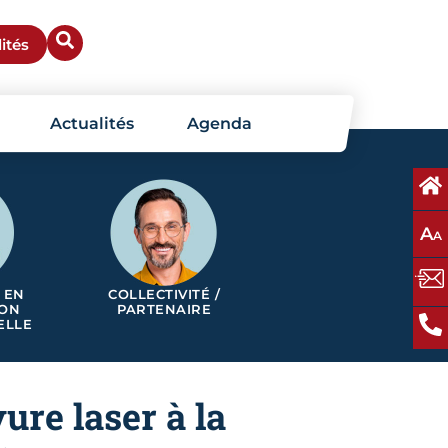
ités
Actualités
Agenda
A
A
 EN
COLLECTIVITÉ /
ION
PARTENAIRE
ELLE
ure laser à la