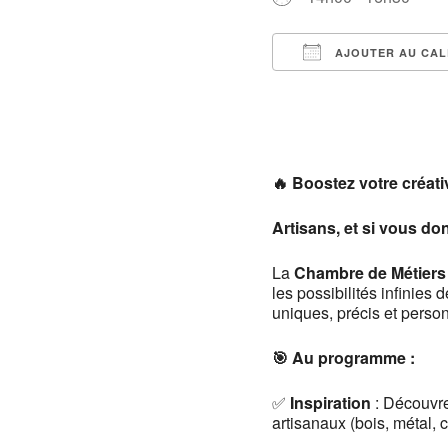
AJOUTER AU CAL
Télécharger ICS
🔥 Boostez votre créati
Artisans, et si vous d
La
Chambre de Métiers 
les possibilités infinies 
uniques, précis et person
🎯 Au programme :
✅
Inspiration
: Découvre
artisanaux (bois, métal, cui