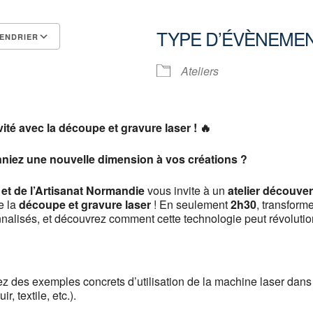
TYPE D’ÉVÈNEME
ENDRIER
Calendrier Google
iCalendar
Ateliers
vité avec la découpe et gravure laser !
🔥
onniez une nouvelle dimension à vos créations ?
et de l’Artisanat Normandie
vous invite à un
atelier découver
de la
découpe et gravure laser
! En seulement
2h30
, transform
nalisés, et découvrez comment cette technologie peut révolution
z des exemples concrets d’utilisation de la machine laser dans 
r, textile, etc.).