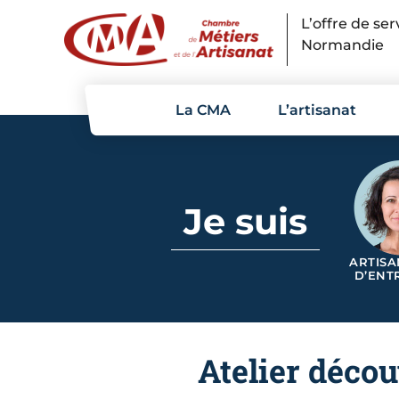
Panneau de gestion des cookies
L’offre de se
Normandie
La CMA
L’artisanat
Je suis
ARTISA
D’ENT
Atelier décou