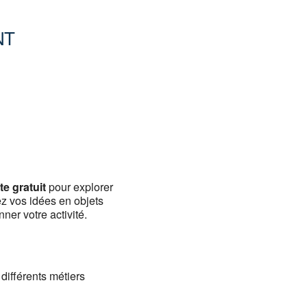
NT
Office 365
Outlook
te gratuit
pour explorer
ez vos idées en objets
ner votre activité.
différents métiers