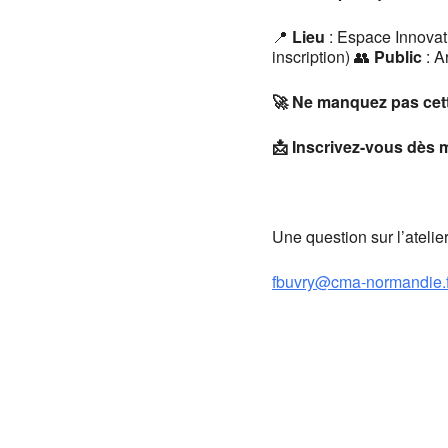
📍
Lieu
: Espace Innova
inscription) 👥
Public
: A
🚀 Ne manquez pas cette
📩 Inscrivez-vous dès 
Une question sur l’ate
fbuvry@cma-normandie.f