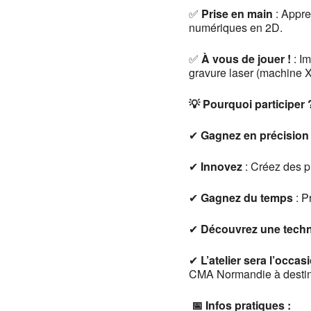
✅
Prise en main
: Appre
numériques en 2D.
✅
À vous de jouer !
: Im
gravure laser (machine
💡 Pourquoi participer 
✔
Gagnez en précision
✔
Innovez
: Créez des p
✔
Gagnez du temps
: P
✔
Découvrez une techn
✔
L’atelier sera l’occas
CMA Normandie à destina
📅 Infos pratiques :