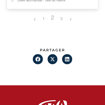
CMA Normandie - Site du Havre
2
1
3
PARTAGER