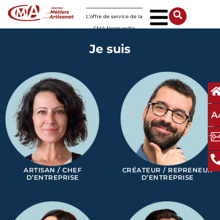
Panneau de gestion des cookies
L’offre de service de la
CMA Normandie
Je suis
A
ARTISAN / CHEF
CRÉATEUR / REPRENEUR
D’ENTREPRISE
D’ENTREPRISE