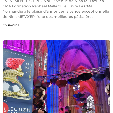
ÉVÉNEMENT EXCEPTIONNEL : Venue de Nina MÉTAYER à
CMA Formation Raphaël Mallard Le Havre La CMA
Normandie a le plaisir d’annoncer la venue exceptionnelle
de Nina MÉTAYER, l’une des meilleures pâtissières
En savoir +