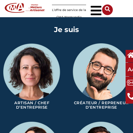
Panneau de gestion des cookies
L’offre de service de la
CMA Normandie
Je suis
A
ARTISAN / CHEF
CRÉATEUR / REPRENEUR
D’ENTREPRISE
D’ENTREPRISE