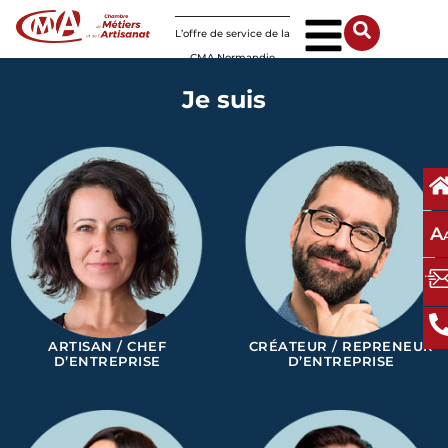
Panneau de gestion des cookies
L’offre de service de la
CMA Normandie
Je suis
A
ARTISAN / CHEF
CRÉATEUR / REPRENEUR
D’ENTREPRISE
D’ENTREPRISE