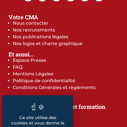
Votre CMA
Nous contacter
Nos recrutements
Nos publications légales
Nos logos et charte graphique
Et aussi…
Espace Presse
FAQ
Mentions Légales
Politique de confidentialité
Conditions Générales et règlements
Notre offre de services et formation
Notre offre de services
Ce site utilise des
Notre offre de formation
cookies et vous donne le
Notre dépliant formation