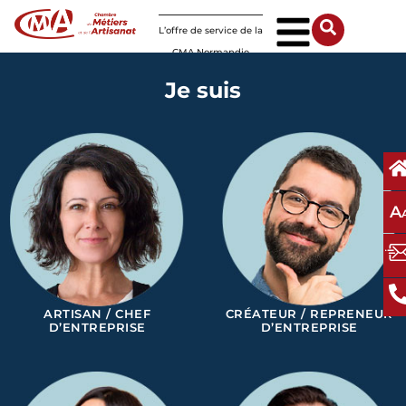
Panneau de gestion des cookies
L’offre de service de la
CMA Normandie
Je suis
A
ARTISAN / CHEF
CRÉATEUR / REPRENEUR
D’ENTREPRISE
D’ENTREPRISE