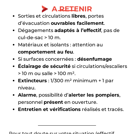
A RETENIR
Sorties et circulations
libres
, portes
d’évacuation
ouvrables facilement
.
Dégagements
adaptés à l’effectif
, pas de
cul-de-sac > 10 m.
Matériaux et isolants : attention au
comportement au feu
.
Si surfaces concernées :
désenfumage
Éclairage de sécurité
si circulations/escaliers
> 10 m ou salle > 100 m².
Extincteurs
: 1/300 m² minimum + 1 par
niveau.
Alarme
, possibilité d’
alerter les pompiers
,
personnel
présent
en ouverture.
Entretien et vérifications
réalisés et tracés.
Pour tout doute sur votre situation (effectif,