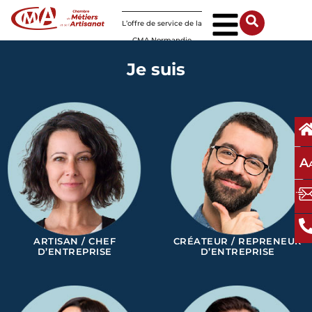
Panneau de gestion des cookies
L’offre de service de la
CMA Normandie
Je suis
A
ARTISAN / CHEF
CRÉATEUR / REPRENEUR
D’ENTREPRISE
D’ENTREPRISE