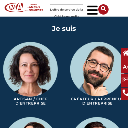
Panneau de gestion des cookies
L’offre de service de la
CMA Normandie
Je suis
A
ARTISAN / CHEF
CRÉATEUR / REPRENEUR
D’ENTREPRISE
D’ENTREPRISE