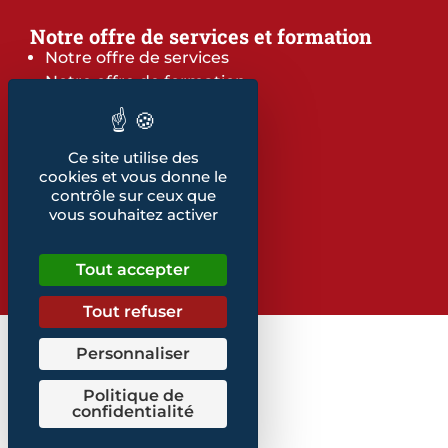
Notre offre de services et formation
Notre offre de services
Notre offre de formation
Notre dépliant formation
Les indicateurs
Nos publications
Ce site utilise des
cookies et vous donne le
contrôle sur ceux que
Retrouvez également...
vous souhaitez activer
Notre glossaire
Tout accepter
Tout refuser
Personnaliser
Politique de
confidentialité