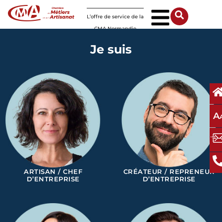
Panneau de gestion des cookies
L’offre de service de la
CMA Normandie
Je suis
A
ARTISAN / CHEF
CRÉATEUR / REPRENEUR
D’ENTREPRISE
D’ENTREPRISE