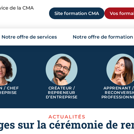
rvice de la CMA
Site formation CMA
Vos formal
Notre offre de services
Notre offre de formation
N / CHEF
CRÉATEUR /
APPRENANT /
REPRISE
REPRENEUR
RECONVERS
D’ENTREPRISE
PROFESSIONN
ACTUALITÉS
es sur la cérémonie de re