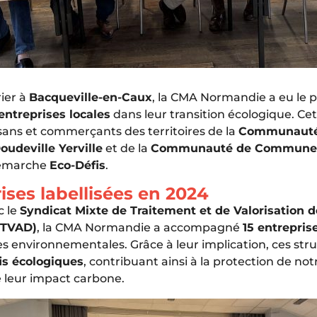
ier à
Bacqueville-en-Caux
, la CMA Normandie a eu le pl
entreprises locales
dans leur transition écologique. Ce
isans et commerçants des territoires de la
Communauté
udeville Yerville
et de la
Communauté de Communes 
démarche
Eco-Défis
.
rises labellisées en 2024
c le
Syndicat Mixte de Traitement et de Valorisation 
ITVAD)
, la CMA Normandie a accompagné
15 entrepris
s environnementales. Grâce à leur implication, ces stru
is écologiques
, contribuant ainsi à la protection de n
e leur impact carbone.