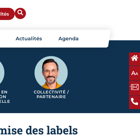
ités
Actualités
Agenda
A
A
 EN
COLLECTIVITÉ /
ION
PARTENAIRE
ELLE
mise des labels