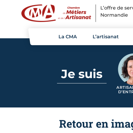
Panneau de gestion des cookies
L’offre de se
Normandie
La CMA
L’artisanat
Je suis
ARTISA
D’ENT
Retour en imag