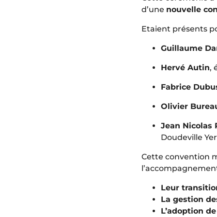
d’une
nouvelle con
Etaient présents pou
Guillaume Da
Hervé Autin
,
Fabrice Dubu
Olivier Burea
Jean Nicolas
Doudeville Yerv
Cette convention 
l’accompagnement 
Leur transiti
La gestion de
L’adoption de