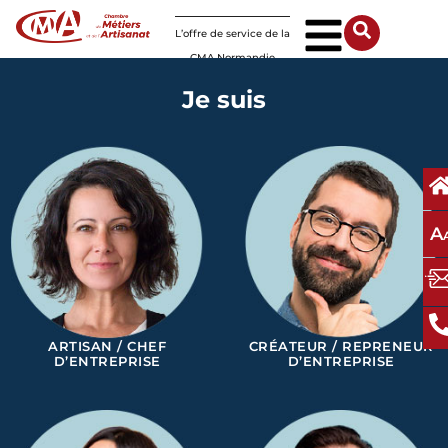
Panneau de gestion des cookies
L’offre de service de la
CMA Normandie
Je suis
A
ARTISAN / CHEF
CRÉATEUR / REPRENEUR
D’ENTREPRISE
D’ENTREPRISE