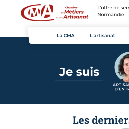
Panneau de gestion des cookies
L’offre de se
Normandie
La CMA
L’artisanat
Je suis
ARTISA
D’ENT
Les dernier