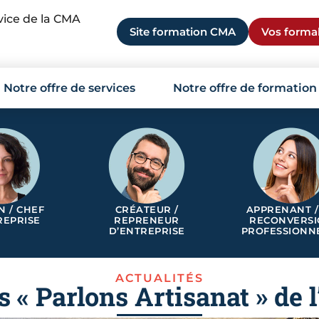
rvice de la CMA
Site formation CMA
Vos formal
Notre offre de services
Notre offre de formation
N / CHEF
CRÉATEUR /
APPRENANT /
REPRISE
REPRENEUR
RECONVERS
D’ENTREPRISE
PROFESSIONN
ACTUALITÉS
s « Parlons Artisanat » de 