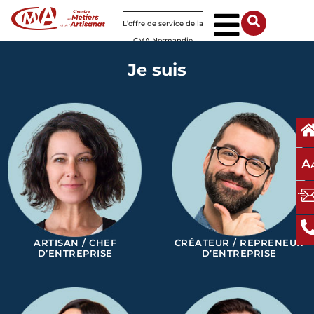
Panneau de gestion des cookies
L’offre de service de la
CMA Normandie
Je suis
A
ARTISAN / CHEF
CRÉATEUR / REPRENEUR
D’ENTREPRISE
D’ENTREPRISE