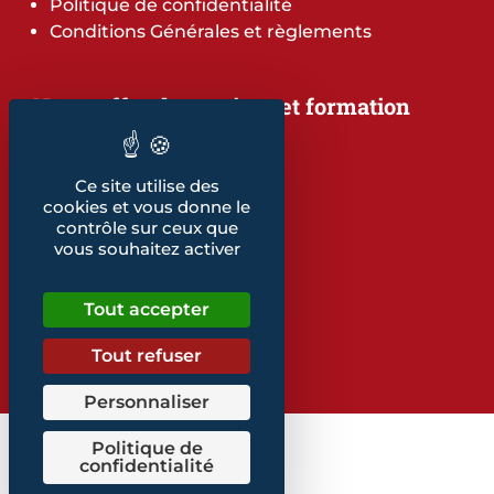
Politique de confidentialité
Conditions Générales et règlements
Notre offre de services et formation
Notre offre de services
Notre offre de formation
Notre dépliant formation
Ce site utilise des
cookies et vous donne le
Les indicateurs
contrôle sur ceux que
Nos publications
vous souhaitez activer
Retrouvez également...
Tout accepter
Notre glossaire
Tout refuser
Personnaliser
Politique de
confidentialité