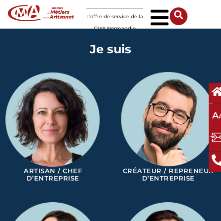
Panneau de gestion des cookies
L’offre de service de la
CMA Normandie
Je suis
A
ARTISAN / CHEF
CRÉATEUR / REPRENEUR
D’ENTREPRISE
D’ENTREPRISE